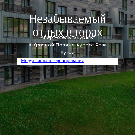
Незабываемый
отдых в горах
Апарт-отель "Skypark"
в Красной Поляне, курорт Роза
Хутор
Модуль онлайн-бронирования